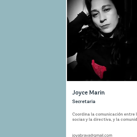
Joyce Marin
Secretaria
Coordina la comunicación entre 
socias y la directiva, y la comuni
joyabrava@gmail.com