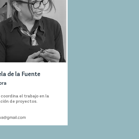
a de la Fuente
ora
y coordina el trabajo en la
ción de proyectos.
ava@gmail.com