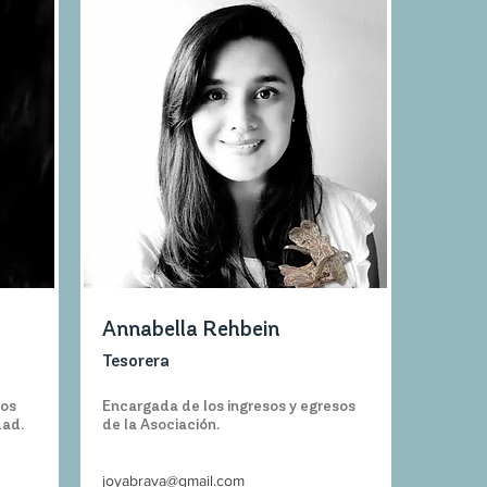
Annabella Rehbein
Tesorera
los
Encargada de los ingresos y egresos
dad.
de la Asociación.
joyabrava@gmail.com