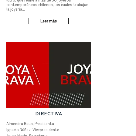
lucro, que reúne a más de 30 joyeros
contemporáneos chilenos, los cuales trabajan
la joyería...
Leer más
DIRECTIVA
Almendra Baus, Presidenta
Ignacio Núñez, Vicepresidente
Joyce Marin, Secretaria