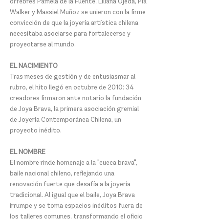
orfebres Pamela de la Fuente, Liliana Ojeda, Pía
Walker y Massiel Muñoz se unieron con la firme
convicción de que la joyería artística chilena
necesitaba asociarse para fortalecerse y
proyectarse al mundo.
EL NACIMIENTO
Tras meses de gestión y de entusiasmar al
rubro, el hito llegó en octubre de 2010: 34
creadores firmaron ante notario la fundación
de Joya Brava, la primera asociación gremial
de Joyería Contemporánea Chilena, un
proyecto inédito.
EL NOMBRE
El nombre rinde homenaje a la "cueca brava",
baile nacional chileno, reflejando una
renovación fuerte que desafía a la joyería
tradicional. Al igual que el baile, Joya Brava
irrumpe y se toma espacios inéditos fuera de
los talleres comunes, transformando el oficio