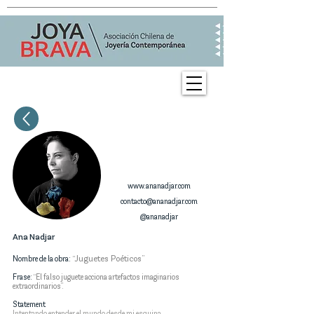
www.ananadjar.com
contacto@ananadjar.com
@ananadjar
Ana Nadjar
“Juguetes Poéticos”
Nombre de la obra:
Frase:
“El falso juguete acciona artefactos imaginarios
extraordinarios”.
Statement
Intentando entender el mundo desde mi esquina,