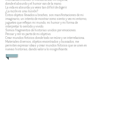
donde el absurdo y el humor van de la mano.
La vida es absurda y a veces tan difícil de digerir.
¿La razón es una ilusión?
Estos objetos llevados a broches, son manifestaciones de mi
imaginario, un intento de mostrar como siento y veo mi entorno,
juguetes que reflejan mi mundo, mi humor y mi forma de
interpretar lo sentido y vivido.
Somos fragmentos de historias unidos por emociones.
Pensar y reír es parte de mi objetivo.
Crear mundos ficticios donde todo se reúne y se interrelaciona.
Materiales diversos, objetos encontrados y buscados, me
permiten expresar ideas y crear mundos ficticios que se unen en
nuevas historias, dando valor a lo insignificante.