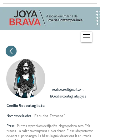
ceciliacorel@gmail.com
@Ceciliaroccatagliatajoyas
Cecilia Roccatagliata
“Escudos Terrosos”
Nombre de la obra:
Frase:
“Puntos repetitivos de fijación. Negro y olor a seco. Fría
rugosa. La balanza compensa el olor denso. El escudo protector
devasta el polvo negro. La báscula grávida acciona la ahumada