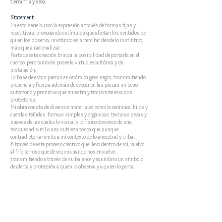
tierra fría y seca.”
Statement
En esta serie busco la expresión a través de formas fijas y
repetitivas, provocando estímulos que afectan los sentidos de
quien los observa, invitándoles a percibir desde lo instintivo,
más que a racionalizar.
Parte de esta creación brinda la posibilidad de portarla en el
cuerpo, pero también posee la virtud escultórica y de
instalación.
La base de estas piezas es cerámica gres negra, transmitiendo
presencia y fuerza, además de evocar en las piezas un peso
autóctono y primitivo que muestra y transmite escudos
protectores.
Mi obra consta de diversos materiales como la cerámica, hilos y
cuerdas teñidas, formas simples y orgánicas, texturas secas y
suaves de las cuales lo visual y lo físico devienen de una
tosquedad sutil o una sutileza tosca que, aunque
contradictoria remite a mi contexto de lo ancestral y tribal.
A través de este proceso creativo que llevo dentro de mí, vuelvo
al frío terroso que de vez en cuando nos envuelve,
transmitiendo a través de su balance y equilibrio un símbolo
de alerta y protección a quien lo observa y a quien lo porta.