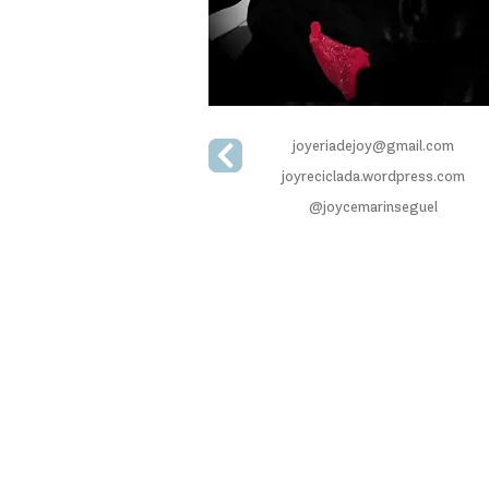
joyeriadejoy@gmail.com
joyreciclada.wordpress.com
@joycemarinseguel