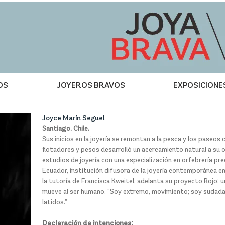
OS
JOYEROS BRAVOS
EXPOSICIONE
Joyce Marín Seguel
Santiago, Chile.
Sus inicios en la joyería se remontan a la pesca y los paseos 
flotadores y pesos desarrolló un acercamiento natural a su o
estudios de joyería con una especialización en orfebrería pr
Ecuador, institución difusora de la joyería contemporánea en 
la tutoría de Francisca Kweitel, adelanta su proyecto Rojo: u
mueve al ser humano. “Soy extremo, movimiento; soy sudada, 
latidos.”
Declaración de intenciones: