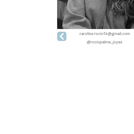
caroline.rocio14@gmail.com​
@rociopalma_joyas