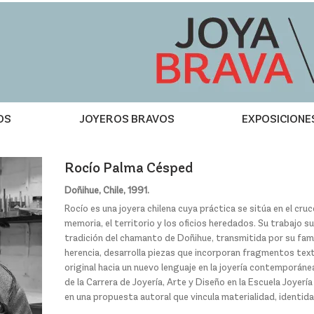
OS
JOYEROS BRAVOS
EXPOSICIONE
Rocío Palma Césped
Doñihue, Chile, 1991.
Rocío es una joyera chilena cuya práctica se sitúa en el cruc
memoria, el territorio y los oficios heredados. Su trabajo s
tradición del chamanto de Doñihue, transmitida por su fami
herencia, desarrolla piezas que incorporan fragmentos tex
original hacia un nuevo lenguaje en la joyería contemporá
de la Carrera de Joyería, Arte y Diseño en la Escuela Joyer
en una propuesta autoral que vincula materialidad, identid