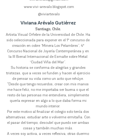
www.vivi-arevalo.blogspot.com
@
viviartevalo
Viviana Arévalo Gutiérrez
Santiago, Chile.
Artista Visual Orfebre de la Universidad de Chile. Ha
sido seleccionada para exponer en el 1º concurso de
creación en cobre “Minera Los Pelambres”, 4º
Concurso Nacional de Joyería Contemporánea y en
la III Bienal Internacional de Esmalte sobre Metal
“Ciudad Viña del Mar”.
Su historia se conforma de alegrías y grandes
tristezas, que a veces se funden y hacen el ejercicio
de pensar su vida como un acto que rehúye.
"Desde que tengo recuerdos, crear con mis manos
me hace feliz, no me importaba ser buena o que el
resto de las personas me entendiera, simplemente
quería expresar en algo a lo que daba forma mi
mundo interior.
Por este motivo al finalizar el colegio solo tenía dos
alternativas; estudiar arte o volverme ermitaña. Con
el pasar del tiempo, descubrí que puedo ser ambas
cosas y también muchas más.
A veces soy activa, a veces reflexiva, otras duermo